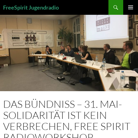
Zum
Suchen
FreeSpirit Jugendradio
Inhalt
PRIMÄR
springen
MENÜ
DAS BÜNDNISS – 31. MAI-
SOLIDARITÄT IST KEIN
VERBRECHEN, FREE SPIRIT
RADIOWORKSHOP,