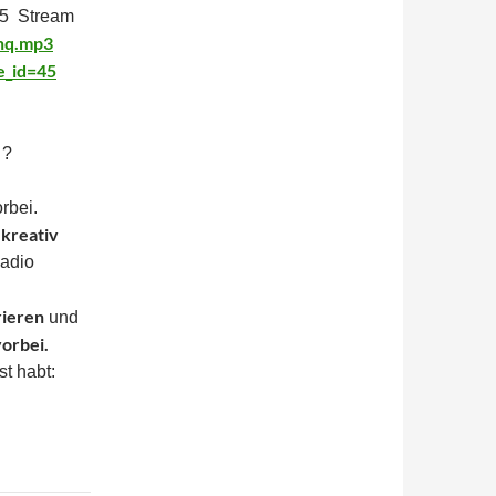
95 Stream
-hq.mp3
e_id=45
 ?
rbei.
kreativ
d
Radio
ieren
und
orbei.
st habt: