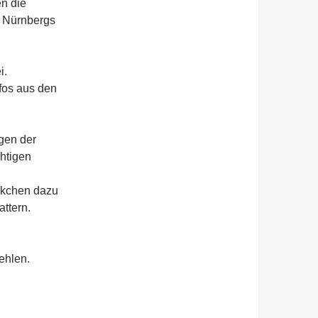
n die
n Nürnbergs
i.
fos aus den
gen der
chtigen
ckchen dazu
attern.
fehlen.