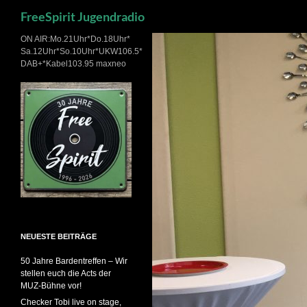
Suchen
FreeSpirit Jugendradio
Zum
ON AIR:Mo.21Uhr*Do.18Uhr*
Sa.12Uhr*So.10Uhr*UKW106.5*
Inhalt
DAB+*Kabel103.95 maxneo
springen
NEUESTE BEITRÄGE
50 Jahre Bardentreffen – Wir
stellen euch die Acts der
MUZ-Bühne vor!
Checker Tobi live on stage,