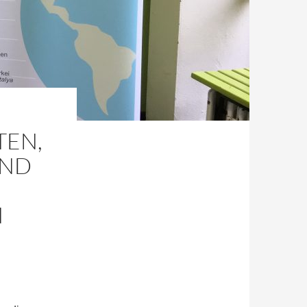
TEN,
UND
N