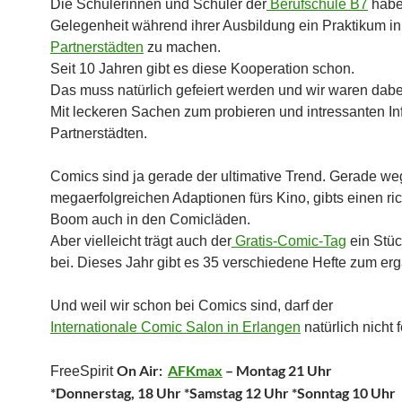
Die Schülerinnen und Schüler der
Berufschule B7
habe
Gelegenheit während ihrer Ausbildung ein Praktikum i
Partnerstädten
zu machen.
Seit 10 Jahren gibt es diese Kooperation schon.
Das muss natürlich gefeiert werden und wir waren dabe
Mit leckeren Sachen zum probieren und intressanten In
Partnerstädten.
Comics sind ja gerade der ultimative Trend. Gerade we
megaerfolgreichen Adaptionen fürs Kino, gibts einen ri
Boom auch in den Comicläden.
Aber vielleicht trägt auch der
Gratis-Comic-Tag
ein Stü
bei. Dieses Jahr gibt es 35 verschiedene Hefte zum erg
Und weil wir schon bei Comics sind, darf der
Internationale Comic Salon in Erlangen
natürlich nicht 
On Air:
AFKmax
– Montag 21 Uhr
FreeSpirit
*Donnerstag, 18 Uhr *Samstag 12 Uhr *Sonntag 10 Uhr