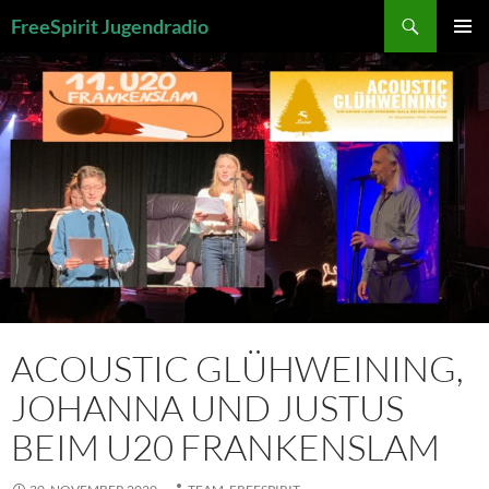
Zum
Suchen
FreeSpirit Jugendradio
Inhalt
PRIMÄR
springen
MENÜ
ACOUSTIC GLÜHWEINING,
JOHANNA UND JUSTUS
BEIM U20 FRANKENSLAM