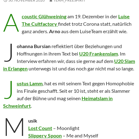
30. NOVEMBER 2020
TEAM_FREESPIRIT
A
coustic Glühweining
am 19. Dezember in der
Luise
The Cultfactory
findet trotz Corona statt, natürlich
ganz anders.
Arno
aus dem LuiseTeam erzählt wie.
J
ohanna Bursian
reflektiert über Beziehungen und
Hoffnungen in ihrem Text bei
U20 Frankenslam
. Im
Interview erfahren wir, dass sie gerne auf dem
U20 Slam
in Erlangen
unterwegs ist und das noch gar nicht mal so lange.
J
ustus Lamm
, hat es mit seinem Text gegen Homophobie
ins Finale geschafft. Seit er 10 ist, steht er als Slammer
auf der Bühne und mag seinen
Heimatslam in
Schweinfurt
.
M
usik
Lost Count
– Moonlight
Slippery Spoon
– Me and Myself