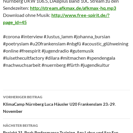
Nürnberg UKW 106.5, DABplus Band 10C Stream zu den
Sendezeiten:
http://stream.afkmax.de/afkmax-hq.mp3
Download ohne Musik:
http://www.free-spirit.de/?
page_id=45
#corona #interview #Justus_lamm #johanna_bursian
#poetryslam #u20frankenslam #nbgfü #acoustic_glühweining
#online #freespirit #jugendradio #gutemusik
#luisethecultfactory #dilara #mitmachen #spendengala
#nachwuchsarbeit #nuernberg #fürth #jugendkultur
Beitragsnavigation
VORHERIGER BEITRAG
KlimaCamp Nürnberg Luca Häusler U20 Frankenslam 23.-29.
November
NÄCHSTER BEITRAG
Projekt 31, Peak Performance Training, Aga Labus und Sea Eye